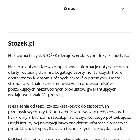
O nas
Stozek.pl
Hurtownia Łożysk STOŻEK oferuje szeroki wybór łożysk i nie tylko.
Na stozek.pl znajdziesz kompleksowe informacje dotyczące naszej
oferty. Jesteśmy dumni z bogatego asortymentu łożysk, które
dostarczamy klientom z różnych sektorów przemysłu. Nasza
strona to wirtualne centrum wiedzy dla profesjonalistów
poszukujących niezawodnych produktów, gwarantujących
wydajność, trwałość i precyzję.
Niezależnie od tego, czy szukasz łożysk do zastosowań
przemysłowych, czy też potrzebujesz rozwiązań dedykowanych
konkretnym branżom, stozek.pl ma wszystko, czego potrzebujesz.
Dzięki intuicyjnej nawigacji łatwo znajdziesz informacje o naszych
produktach, ich specyfikacjach technicznych oraz wydajności.
Jeśli jesteś zainteresowany odwiedzeniem nas osobiście, na naszej