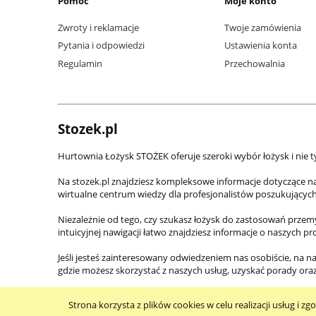
Pomoc
Moje konto
Zwroty i reklamacje
Twoje zamówienia
Pytania i odpowiedzi
Ustawienia konta
Regulamin
Przechowalnia
Stozek.pl
Hurtownia Łożysk STOŻEK oferuje szeroki wybór łożysk i nie t
Na stozek.pl znajdziesz kompleksowe informacje dotyczące n
wirtualne centrum wiedzy dla profesjonalistów poszukującyc
Niezależnie od tego, czy szukasz łożysk do zastosowań prze
intuicyjnej nawigacji łatwo znajdziesz informacje o naszych p
Jeśli jesteś zainteresowany odwiedzeniem nas osobiście, na na
gdzie możesz skorzystać z naszych usług, uzyskać porady or
Strona korzysta z plików cookies w celu realizacji usług i zg