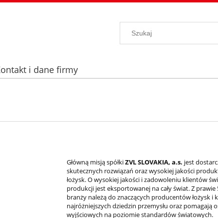
ontakt i dane firmy
Główną misją spółki
ZVL SLOVAKIA, a.s.
jest dostar
skutecznych rozwiązań oraz wysokiej jakości produk
łożysk. O wysokiej jakości i zadowoleniu klientów św
produkcji jest eksportowanej na cały świat. Z prawi
branży należą do znaczących producentów łożysk i
najróżniejszych dziedzin przemysłu oraz pomagają 
wyjściowych na poziomie standardów światowych.