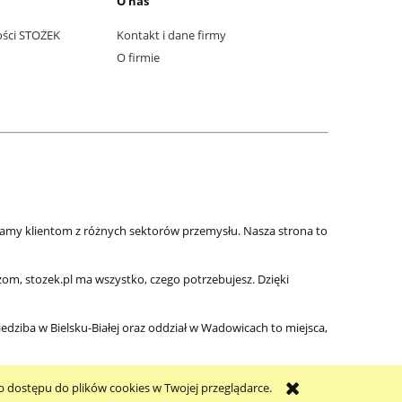
O nas
ości STOŻEK
Kontakt i dane firmy
O firmie
zamy klientom z różnych sektorów przemysłu. Nasza strona to
m, stozek.pl ma wszystko, czego potrzebujesz. Dzięki
iedziba w Bielsku-Białej oraz oddział w Wadowicach to miejsca,
b dostępu do plików cookies w Twojej przeglądarce.