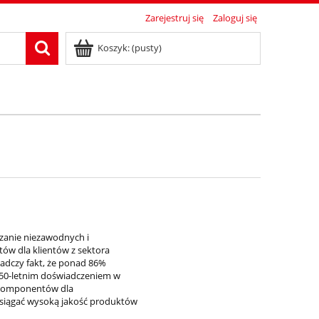
Zarejestruj się
Zaloguj się
Koszyk:
(pusty)
czanie niezawodnych i
tów dla klientów z sektora
iadczy fakt, że ponad 86%
e 50-letnim doświadczeniem w
 komponentów dla
osiągać wysoką jakość produktów