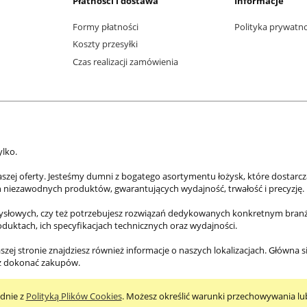
Płatności i dostawa
Informacje
Formy płatności
Polityka prywatn
Koszty przesyłki
Czas realizacji zamówienia
ylko.
aszej oferty. Jesteśmy dumni z bogatego asortymentu łożysk, które dostarc
h niezawodnych produktów, gwarantujących wydajność, trwałość i precyzję.
mysłowych, czy też potrzebujesz rozwiązań dedykowanych konkretnym branżo
roduktach, ich specyfikacjach technicznych oraz wydajności.
szej stronie znajdziesz również informacje o naszych lokalizacjach. Główna s
az dokonać zakupów.
odnie z
Polityką Plików Cookies
. Możesz określić warunki przechowywania lu
Sklep internetowy Shoper.pl