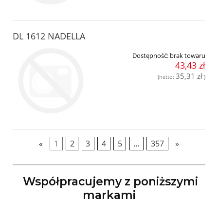
DL 1612 NADELLA
Dostępność:
brak towaru
43,43 zł
35,31 zł
(netto:
)
«
1
2
3
4
5
...
357
»
Współpracujemy z poniższymi
markami