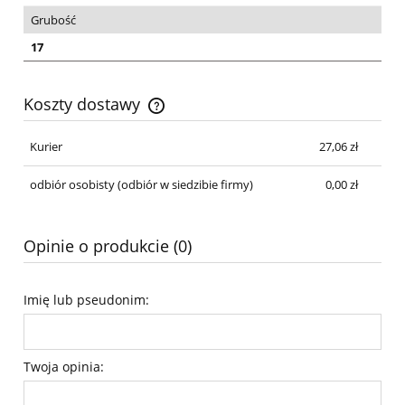
Grubość
17
Koszty dostawy
Cena nie zawiera ewentualnych kosztów płatności
Kurier
27,06 zł
odbiór osobisty
(odbiór w siedzibie firmy)
0,00 zł
Opinie o produkcie (0)
Imię lub pseudonim:
Twoja opinia: