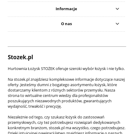
Informacje
O nas
Stozek.pl
Hurtownia Łożysk STOŻEK oferuje szeroki wybór łożysk i nie tylko.
Na stozek.pl znajdziesz kompleksowe informacje dotyczące naszej
oferty. Jesteśmy dumni z bogatego asortymentu łożysk, które
dostarczamy klientom z różnych sektorów przemysłu. Nasza
strona to wirtualne centrum wiedzy dla profesjonalistów
poszukujących niezawodnych produktów, gwarantujących
wydajność, trwałość i precyzję.
Niezależnie od tego, czy szukasz łożysk do zastosowań
przemysłowych, czy też potrzebujesz rozwiązań dedykowanych
konkretnym branżom, stozek.pl ma wszystko, czego potrzebujesz.
Dzięki intuicyjnej nawigacji łatwo znajdziesz informacje o naszych