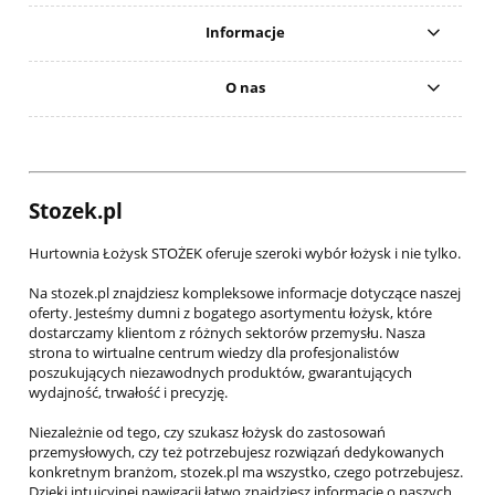
Informacje
O nas
Stozek.pl
Hurtownia Łożysk STOŻEK oferuje szeroki wybór łożysk i nie tylko.
Na stozek.pl znajdziesz kompleksowe informacje dotyczące naszej
oferty. Jesteśmy dumni z bogatego asortymentu łożysk, które
dostarczamy klientom z różnych sektorów przemysłu. Nasza
strona to wirtualne centrum wiedzy dla profesjonalistów
poszukujących niezawodnych produktów, gwarantujących
wydajność, trwałość i precyzję.
Niezależnie od tego, czy szukasz łożysk do zastosowań
przemysłowych, czy też potrzebujesz rozwiązań dedykowanych
konkretnym branżom, stozek.pl ma wszystko, czego potrzebujesz.
Dzięki intuicyjnej nawigacji łatwo znajdziesz informacje o naszych