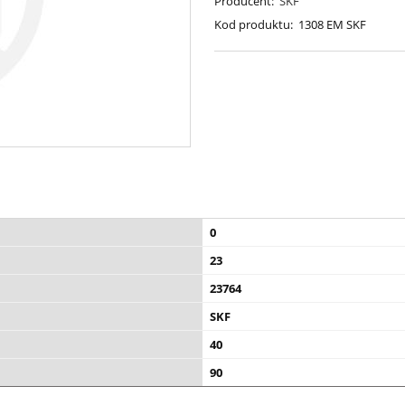
Producent:
SKF
Kod produktu:
1308 EM SKF
0
23
23764
SKF
40
90