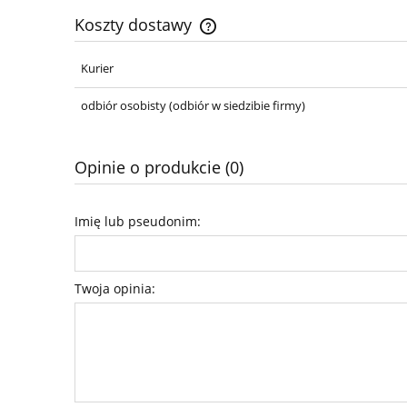
Koszty dostawy
Kurier
Cena nie zawiera ewentualnych ko
płatności
odbiór osobisty
(odbiór w siedzibie firmy)
Opinie o produkcie (0)
Imię lub pseudonim:
Twoja opinia: