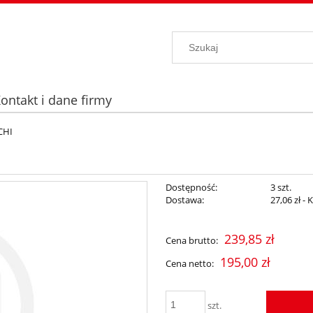
ontakt i dane firmy
CHI
Dostępność:
3 szt.
Dostawa:
27,06 zł
- 
Cena nie zawiera ewentualnych kosz
239,85 zł
Cena brutto:
płatności
195,00 zł
Cena netto:
szt.