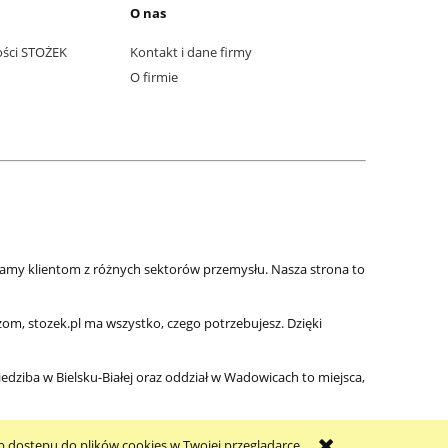
O nas
ości STOŻEK
Kontakt i dane firmy
O firmie
zamy klientom z różnych sektorów przemysłu. Nasza strona to
m, stozek.pl ma wszystko, czego potrzebujesz. Dzięki
iedziba w Bielsku-Białej oraz oddział w Wadowicach to miejsca,
b dostępu do plików cookies w Twojej przeglądarce.