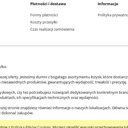
Płatności i dostawa
Informacje
Formy płatności
Polityka prywatn
Koszty przesyłki
Czas realizacji zamówienia
ylko.
aszej oferty. Jesteśmy dumni z bogatego asortymentu łożysk, które dostarc
h niezawodnych produktów, gwarantujących wydajność, trwałość i precyzję.
mysłowych, czy też potrzebujesz rozwiązań dedykowanych konkretnym branżo
roduktach, ich specyfikacjach technicznych oraz wydajności.
szej stronie znajdziesz również informacje o naszych lokalizacjach. Główna s
az dokonać zakupów.
odnie z
Polityką Plików Cookies
. Możesz określić warunki przechowywania lu