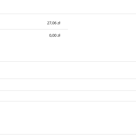
27,06 zł
sztów
0,00 zł