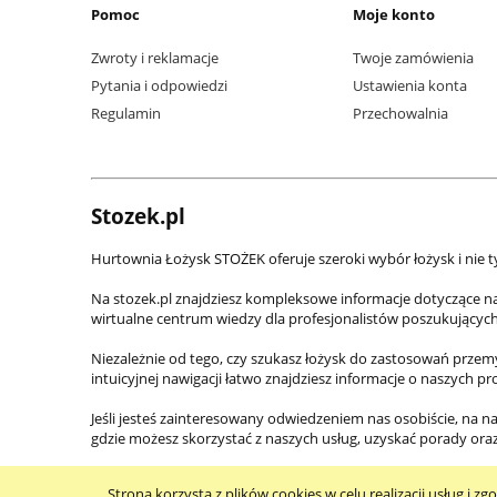
Pomoc
Moje konto
Zwroty i reklamacje
Twoje zamówienia
Pytania i odpowiedzi
Ustawienia konta
Regulamin
Przechowalnia
Stozek.pl
Hurtownia Łożysk STOŻEK oferuje szeroki wybór łożysk i nie t
Na stozek.pl znajdziesz kompleksowe informacje dotyczące n
wirtualne centrum wiedzy dla profesjonalistów poszukującyc
Niezależnie od tego, czy szukasz łożysk do zastosowań prze
intuicyjnej nawigacji łatwo znajdziesz informacje o naszych p
Jeśli jesteś zainteresowany odwiedzeniem nas osobiście, na na
gdzie możesz skorzystać z naszych usług, uzyskać porady or
Strona korzysta z plików cookies w celu realizacji usług i zg