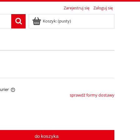
Zarejestruj się
Zaloguj się
Koszyk:
(pusty)
Kurier
sprawdź formy dostawy
tów
do koszyka