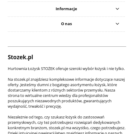
Informacje
O nas
Stozek.pl
Hurtownia Łożysk STOŻEK oferuje szeroki wybór łożysk i nie tylko.
Na stozek.pl znajdziesz kompleksowe informacje dotyczące naszej
oferty. Jesteśmy dumni z bogatego asortymentu łożysk, które
dostarczamy klientom z różnych sektorów przemysłu. Nasza
strona to wirtualne centrum wiedzy dla profesjonalistów
poszukujących niezawodnych produktów, gwarantujących
wydajność, trwałość i precyzję.
Niezależnie od tego, czy szukasz łożysk do zastosowań
przemysłowych, czy też potrzebujesz rozwiązań dedykowanych
konkretnym branżom, stozek.pl ma wszystko, czego potrzebujesz.
Dzięki intuicyjnej nawigacji łatwo znajdziesz informacje o naszych