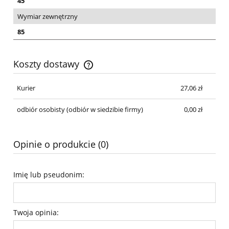
45
Wymiar zewnętrzny
85
Koszty dostawy
Cena nie zawiera ewentualnych kosztów płatności
Kurier
27,06 zł
odbiór osobisty
(odbiór w siedzibie firmy)
0,00 zł
Opinie o produkcie (0)
Imię lub pseudonim:
Twoja opinia: