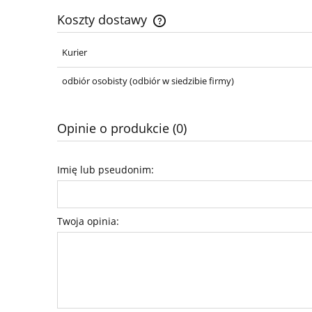
Koszty dostawy
Kurier
Cena nie zawiera ewentualnych ko
płatności
odbiór osobisty
(odbiór w siedzibie firmy)
Opinie o produkcie (0)
Imię lub pseudonim:
Twoja opinia: