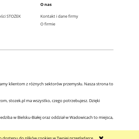
O nas
ości STOŻEK
Kontakt i dane firmy
O firmie
zamy klientom z różnych sektorów przemysłu. Nasza strona to
m, stozek.pl ma wszystko, czego potrzebujesz. Dzięki
iedziba w Bielsku-Białej oraz oddział w Wadowicach to miejsca,
b dostępu do plików cookies w Twojej przeglądarce.