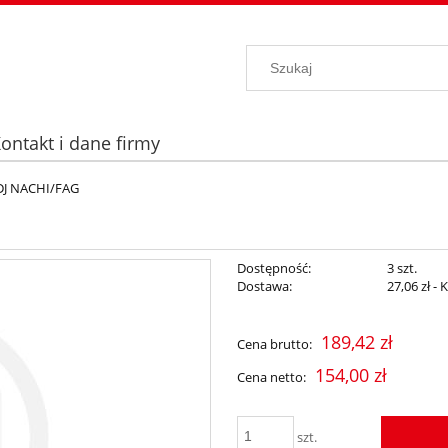
ontakt i dane firmy
 DJ NACHI/FAG
Dostępność:
3 szt.
Dostawa:
27,06 zł
- 
Cena nie zawiera ewentualnych kosz
189,42 zł
Cena brutto:
płatności
154,00 zł
Cena netto:
szt.