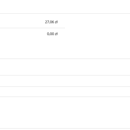
27,06 zł
sztów
0,00 zł