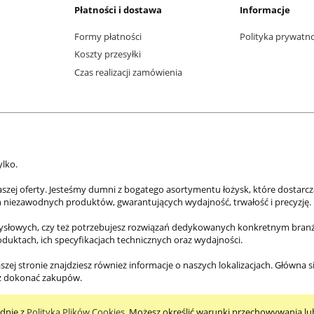
Płatności i dostawa
Informacje
Formy płatności
Polityka prywatn
Koszty przesyłki
Czas realizacji zamówienia
ylko.
aszej oferty. Jesteśmy dumni z bogatego asortymentu łożysk, które dostarc
h niezawodnych produktów, gwarantujących wydajność, trwałość i precyzję.
mysłowych, czy też potrzebujesz rozwiązań dedykowanych konkretnym branżo
roduktach, ich specyfikacjach technicznych oraz wydajności.
szej stronie znajdziesz również informacje o naszych lokalizacjach. Główna s
az dokonać zakupów.
odnie z
Polityką Plików Cookies
. Możesz określić warunki przechowywania lu