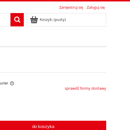
Zarejestruj się
Zaloguj się
Koszyk:
(pusty)
Kurier
sprawdź formy dostawy
tów
do koszyka