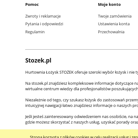
Pomoc
Moje konto
Zwroty i reklamacje
Twoje zamówienia
Pytania i odpowiedzi
Ustawienia konta
Regulamin
Przechowalnia
Stozek.pl
Hurtownia Łożysk STOŻEK oferuje szeroki wybór łożysk i nie t
Na stozek.pl znajdziesz kompleksowe informacje dotyczące n
wirtualne centrum wiedzy dla profesjonalistów poszukującyc
Niezależnie od tego, czy szukasz łożysk do zastosowań prze
intuicyjnej nawigacji łatwo znajdziesz informacje o naszych p
Jeśli jesteś zainteresowany odwiedzeniem nas osobiście, na na
gdzie możesz skorzystać z naszych usług, uzyskać porady or
Strona korzysta z plików cookies w celu realizacji usług i zg