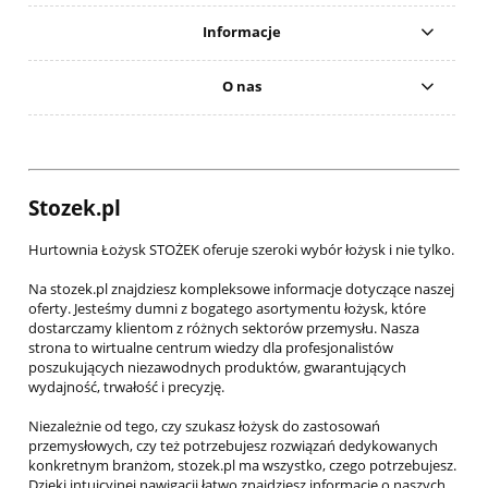
Informacje
O nas
Stozek.pl
Hurtownia Łożysk STOŻEK oferuje szeroki wybór łożysk i nie tylko.
Na stozek.pl znajdziesz kompleksowe informacje dotyczące naszej
oferty. Jesteśmy dumni z bogatego asortymentu łożysk, które
dostarczamy klientom z różnych sektorów przemysłu. Nasza
strona to wirtualne centrum wiedzy dla profesjonalistów
poszukujących niezawodnych produktów, gwarantujących
wydajność, trwałość i precyzję.
Niezależnie od tego, czy szukasz łożysk do zastosowań
przemysłowych, czy też potrzebujesz rozwiązań dedykowanych
konkretnym branżom, stozek.pl ma wszystko, czego potrzebujesz.
Dzięki intuicyjnej nawigacji łatwo znajdziesz informacje o naszych