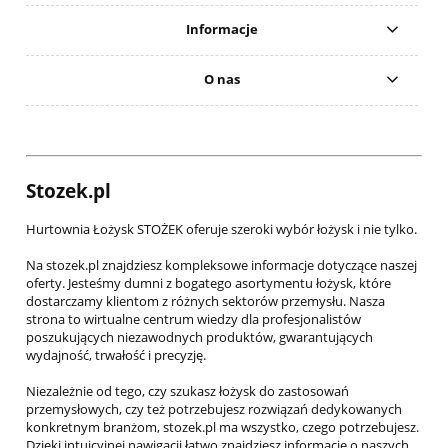
Informacje
O nas
Stozek.pl
Hurtownia Łożysk STOŻEK oferuje szeroki wybór łożysk i nie tylko.
Na stozek.pl znajdziesz kompleksowe informacje dotyczące naszej
oferty. Jesteśmy dumni z bogatego asortymentu łożysk, które
dostarczamy klientom z różnych sektorów przemysłu. Nasza
strona to wirtualne centrum wiedzy dla profesjonalistów
poszukujących niezawodnych produktów, gwarantujących
wydajność, trwałość i precyzję.
Niezależnie od tego, czy szukasz łożysk do zastosowań
przemysłowych, czy też potrzebujesz rozwiązań dedykowanych
konkretnym branżom, stozek.pl ma wszystko, czego potrzebujesz.
Dzięki intuicyjnej nawigacji łatwo znajdziesz informacje o naszych