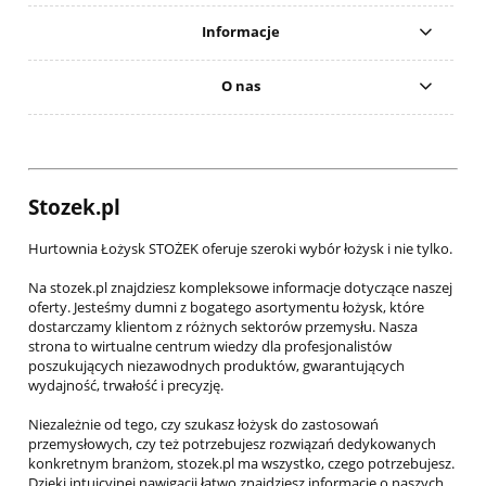
Informacje
O nas
Stozek.pl
Hurtownia Łożysk STOŻEK oferuje szeroki wybór łożysk i nie tylko.
Na stozek.pl znajdziesz kompleksowe informacje dotyczące naszej
oferty. Jesteśmy dumni z bogatego asortymentu łożysk, które
dostarczamy klientom z różnych sektorów przemysłu. Nasza
strona to wirtualne centrum wiedzy dla profesjonalistów
poszukujących niezawodnych produktów, gwarantujących
wydajność, trwałość i precyzję.
Niezależnie od tego, czy szukasz łożysk do zastosowań
przemysłowych, czy też potrzebujesz rozwiązań dedykowanych
konkretnym branżom, stozek.pl ma wszystko, czego potrzebujesz.
Dzięki intuicyjnej nawigacji łatwo znajdziesz informacje o naszych