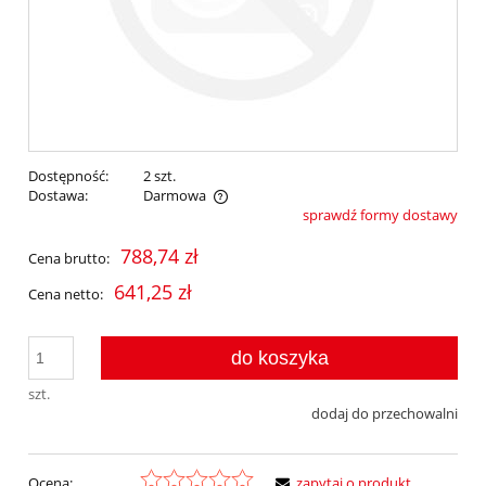
Dostępność:
2 szt.
Dostawa:
Darmowa
sprawdź formy dostawy
Cena nie zawiera ewentualnych kosztów płatności
788,74 zł
Cena brutto:
641,25 zł
Cena netto:
do koszyka
szt.
dodaj do przechowalni
Ocena:
zapytaj o produkt