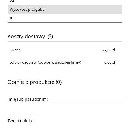
72
Wysokość przegubu
0
Koszty dostawy
Cena nie zawiera ewentualnych kosztów płatności
Kurier
27,06 zł
odbiór osobisty
(odbiór w siedzibie firmy)
0,00 zł
Opinie o produkcie (0)
Imię lub pseudonim:
Twoja opinia: