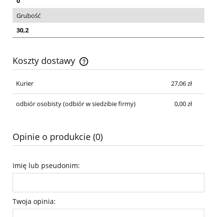
0
Grubość
30,2
Koszty dostawy
Cena nie zawiera ewentualnych kosztów płatności
Kurier
27,06 zł
odbiór osobisty
(odbiór w siedzibie firmy)
0,00 zł
Opinie o produkcie (0)
Imię lub pseudonim:
Twoja opinia: