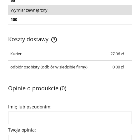
55
Wymiar zewnętrzny
100
Koszty dostawy
Cena nie zawiera ewentualnych kosztów płatności
Kurier
27,06 zł
odbiór osobisty
(odbiór w siedzibie firmy)
0,00 zł
Opinie o produkcie (0)
Imię lub pseudonim:
Twoja opinia: