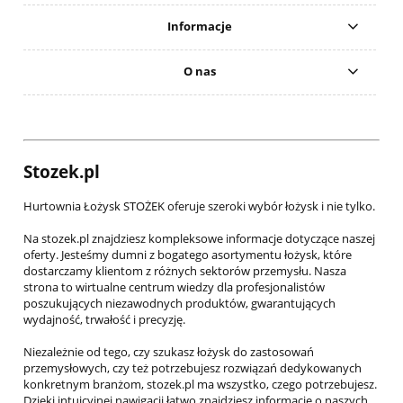
Informacje
O nas
Stozek.pl
Hurtownia Łożysk STOŻEK oferuje szeroki wybór łożysk i nie tylko.
Na stozek.pl znajdziesz kompleksowe informacje dotyczące naszej
oferty. Jesteśmy dumni z bogatego asortymentu łożysk, które
dostarczamy klientom z różnych sektorów przemysłu. Nasza
strona to wirtualne centrum wiedzy dla profesjonalistów
poszukujących niezawodnych produktów, gwarantujących
wydajność, trwałość i precyzję.
Niezależnie od tego, czy szukasz łożysk do zastosowań
przemysłowych, czy też potrzebujesz rozwiązań dedykowanych
konkretnym branżom, stozek.pl ma wszystko, czego potrzebujesz.
Dzięki intuicyjnej nawigacji łatwo znajdziesz informacje o naszych