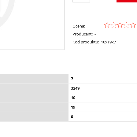
Ocena:
Producent:
-
Kod produktu:
10x19x7
7
3249
10
19
0