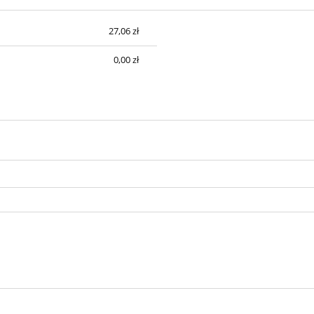
27,06 zł
sztów
0,00 zł