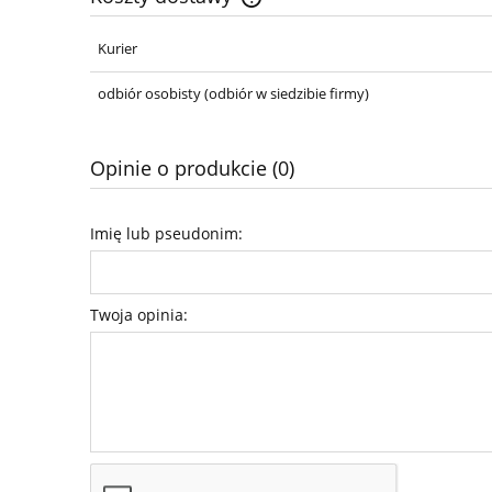
Kurier
Cena nie zawiera ewentualnych ko
płatności
odbiór osobisty
(odbiór w siedzibie firmy)
Opinie o produkcie (0)
Imię lub pseudonim:
Twoja opinia: