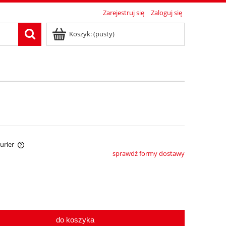
Zarejestruj się
Zaloguj się
Koszyk:
(pusty)
Kurier
sprawdź formy dostawy
tów
do koszyka