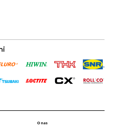
mi
O nas