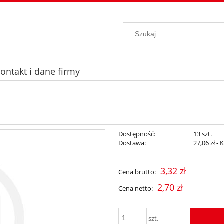
ontakt i dane firmy
Dostępność:
13 szt.
Dostawa:
27,06 zł
- 
Cena nie zawiera ewentualnych kosz
3,32 zł
Cena brutto:
płatności
2,70 zł
Cena netto:
szt.