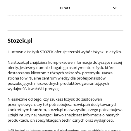
O nas
Stozek.pl
Hurtownia Łożysk STOŻEK oferuje szeroki wybór łożysk i nie tylko.
Na stozek.pl znajdziesz kompleksowe informacje dotyczące naszej
oferty. Jesteśmy dumni z bogatego asortymentu łożysk, które
dostarczamy klientom z różnych sektorów przemysłu. Nasza
strona to wirtualne centrum wiedzy dla profesjonalistów
poszukujących niezawodnych produktów, gwarantujących
wydajność, trwałość i precyzję.
Niezależnie od tego, czy szukasz łożysk do zastosowań
przemysłowych, czy też potrzebujesz rozwiązań dedykowanych
konkretnym branżom, stozek.pl ma wszystko, czego potrzebujesz.
Dzięki intuicyjnej nawigacji łatwo znajdziesz informacje o naszych
produktach, ich specyfikacjach technicznych oraz wydajności.
Jeśli jesteś zainteresowany odwiedzeniem nas osobiście, na naszej