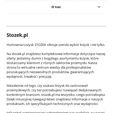
O nas
Stozek.pl
Hurtownia Łożysk STOŻEK oferuje szeroki wybór łożysk i nie tylko.
Na stozek.pl znajdziesz kompleksowe informacje dotyczące naszej
oferty. Jesteśmy dumni z bogatego asortymentu łożysk, które
dostarczamy klientom z różnych sektorów przemysłu. Nasza
strona to wirtualne centrum wiedzy dla profesjonalistów
poszukujących niezawodnych produktów, gwarantujących
wydajność, trwałość i precyzję.
Niezależnie od tego, czy szukasz łożysk do zastosowań
przemysłowych, czy też potrzebujesz rozwiązań dedykowanych
konkretnym branżom, stozek.pl ma wszystko, czego potrzebujesz.
Dzięki intuicyjnej nawigacji łatwo znajdziesz informacje o naszych
produktach, ich specyfikacjach technicznych oraz wydajności.
Jeśli jesteś zainteresowany odwiedzeniem nas osobiście, na naszej