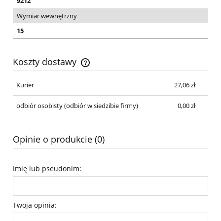
9212
Wymiar wewnętrzny
15
Koszty dostawy
Cena nie zawiera ewentualnych kosztów płatności
Kurier
27,06 zł
odbiór osobisty
(odbiór w siedzibie firmy)
0,00 zł
Opinie o produkcie (0)
Imię lub pseudonim:
Twoja opinia: