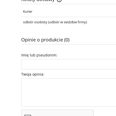
Kurier
Cena nie zawiera ewentualnych ko
płatności
odbiór osobisty
(odbiór w siedzibie firmy)
Opinie o produkcie (0)
Imię lub pseudonim:
Twoja opinia: