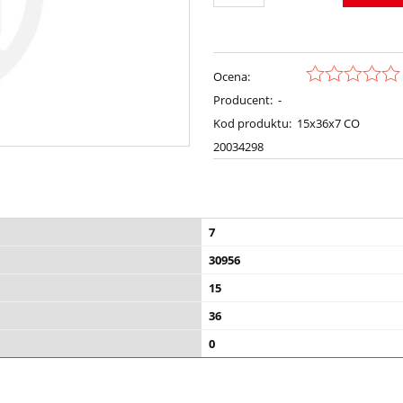
Ocena:
Producent:
-
Kod produktu:
15x36x7 CO
20034298
7
30956
15
36
0