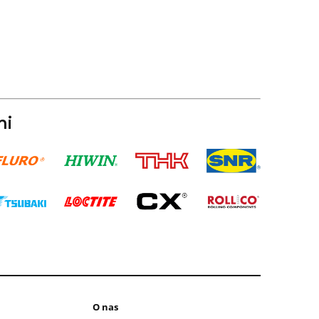
mi
O nas