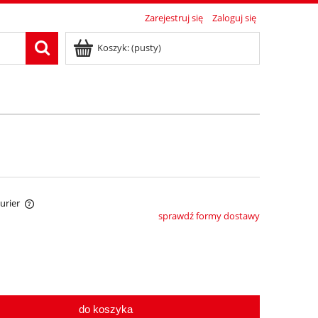
Zarejestruj się
Zaloguj się
Koszyk:
(pusty)
Kurier
sprawdź formy dostawy
tów
do koszyka