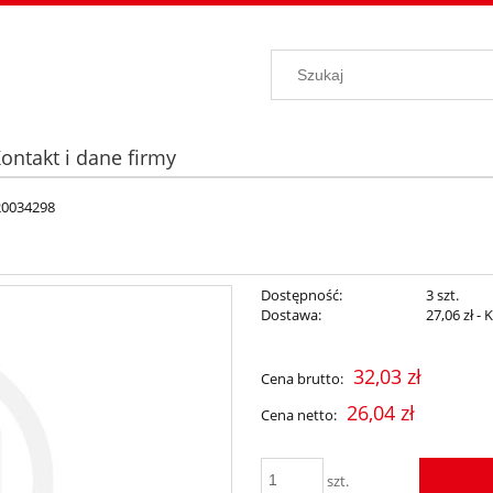
ontakt i dane firmy
20034298
Dostępność:
3 szt.
Dostawa:
27,06 zł
- 
Cena nie zawiera ewentualnych kosz
32,03 zł
Cena brutto:
płatności
26,04 zł
Cena netto:
szt.