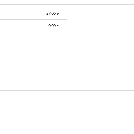
27,06 zł
sztów
0,00 zł