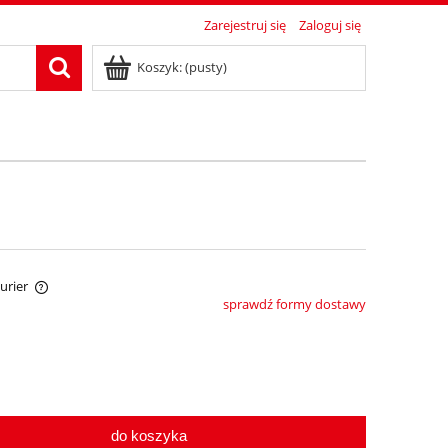
Zarejestruj się
Zaloguj się
Koszyk:
(pusty)
Kurier
sprawdź formy dostawy
tów
do koszyka