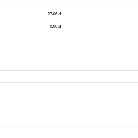
27,06 zł
sztów
0,00 zł