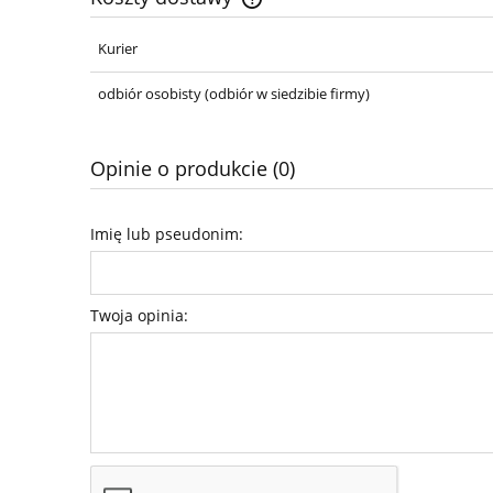
Kurier
Cena nie zawiera ewentualnych ko
płatności
odbiór osobisty
(odbiór w siedzibie firmy)
Opinie o produkcie (0)
Imię lub pseudonim:
Twoja opinia: