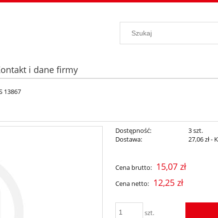
ontakt i dane firmy
S 13867
Dostępność:
3 szt.
Dostawa:
27,06 zł
- 
Cena nie zawiera ewentualnych kosz
15,07 zł
Cena brutto:
płatności
12,25 zł
Cena netto:
szt.