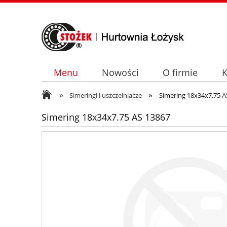
Menu
Nowości
O firmie
K
»
»
Simeringi i uszczelniacze
Simering 18x34x7.75 A
Simering 18x34x7.75 AS 13867