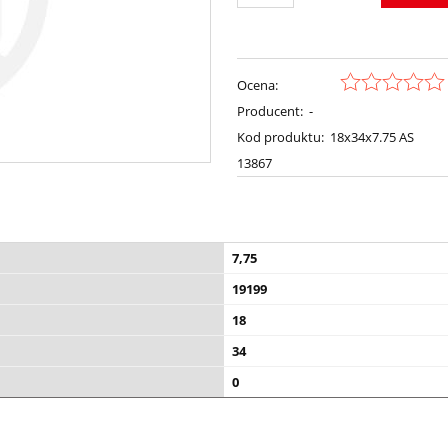
Ocena:
Producent:
-
Kod produktu:
18x34x7.75 AS
13867
7,75
19199
18
34
0