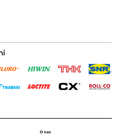
mi
O nas