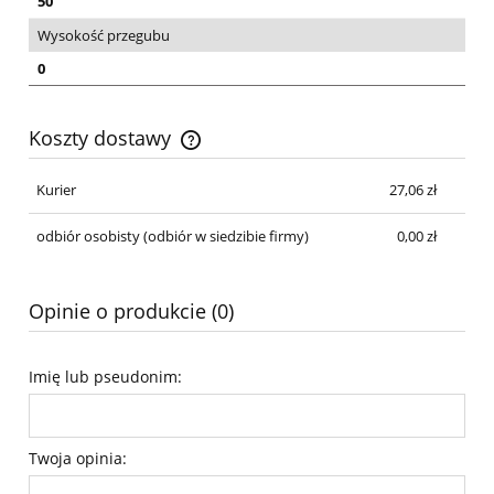
50
Wysokość przegubu
0
Koszty dostawy
Cena nie zawiera ewentualnych kosztów płatności
Kurier
27,06 zł
odbiór osobisty
(odbiór w siedzibie firmy)
0,00 zł
Opinie o produkcie (0)
Imię lub pseudonim:
Twoja opinia: