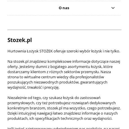
O nas
Stozek.pl
Hurtownia Łożysk STOŻEK oferuje szeroki wybór łożysk i nie tylko.
Na stozek.pl znajdziesz kompleksowe informacje dotyczące naszej
oferty. Jesteśmy dumni z bogatego asortymentu łożysk, które
dostarczamy klientom z różnych sektorów przemysłu. Nasza
strona to wirtualne centrum wiedzy dla profesjonalistów
poszukujących niezawodnych produktów, gwarantujących
wydajność, trwałość i precyzję.
Niezależnie od tego, czy szukasz łożysk do zastosowań
przemysłowych, czy też potrzebujesz rozwiązań dedykowanych
konkretnym branżom, stozek.pl ma wszystko, czego potrzebujesz.
Dzięki intuicyjnej nawigacji łatwo znajdziesz informacje o naszych
produktach, ich specyfikacjach technicznych oraz wydajności.
Jeśli jesteś zainteresowany odwiedzeniem nas osobiście, na naszej