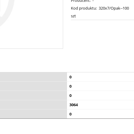
Producent:
-
Kod produktu:
320x7/Opak--100
szt
0
0
0
3064
0