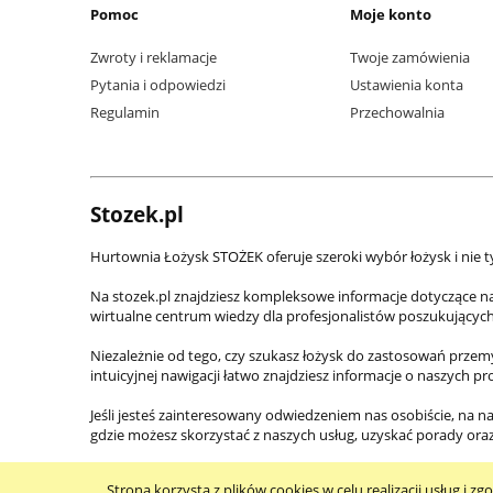
Pomoc
Moje konto
Zwroty i reklamacje
Twoje zamówienia
Pytania i odpowiedzi
Ustawienia konta
Regulamin
Przechowalnia
Stozek.pl
Hurtownia Łożysk STOŻEK oferuje szeroki wybór łożysk i nie t
Na stozek.pl znajdziesz kompleksowe informacje dotyczące n
wirtualne centrum wiedzy dla profesjonalistów poszukującyc
Niezależnie od tego, czy szukasz łożysk do zastosowań prze
intuicyjnej nawigacji łatwo znajdziesz informacje o naszych p
Jeśli jesteś zainteresowany odwiedzeniem nas osobiście, na na
gdzie możesz skorzystać z naszych usług, uzyskać porady or
Strona korzysta z plików cookies w celu realizacji usług i zg