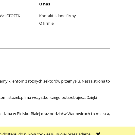
O nas
ości STOŻEK
Kontakt i dane firmy
O firmie
zamy klientom z różnych sektorów przemysłu. Nasza strona to
m, stozek.pl ma wszystko, czego potrzebujesz. Dzięki
iedziba w Bielsku-Białej oraz oddział w Wadowicach to miejsca,
b dostępu do plików cookies w Twojej przeglądarce.