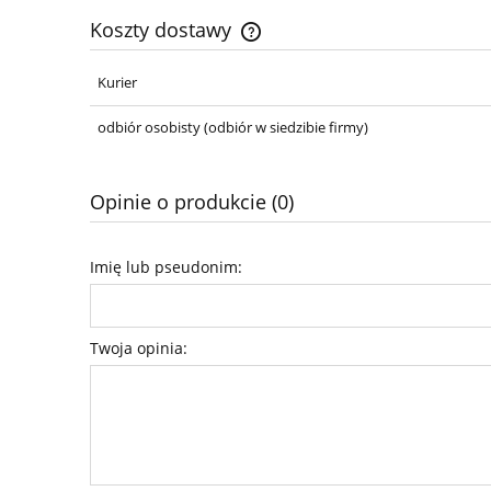
Koszty dostawy
Kurier
Cena nie zawiera ewentualnych ko
płatności
odbiór osobisty
(odbiór w siedzibie firmy)
Opinie o produkcie (0)
Imię lub pseudonim:
Twoja opinia: