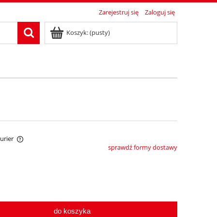
Zarejestruj się
Zaloguj się
Koszyk:
(pusty)
Kurier
sprawdź formy dostawy
tów
do koszyka