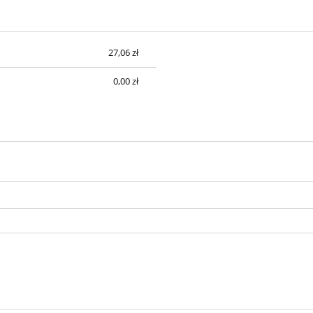
27,06 zł
sztów
0,00 zł