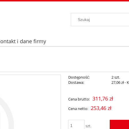
ontakt i dane firmy
Dostępność:
2 szt.
Dostawa:
27,06 zł
- 
Cena nie zawiera ewentualnych kosz
311,76 zł
Cena brutto:
płatności
253,46 zł
Cena netto:
szt.