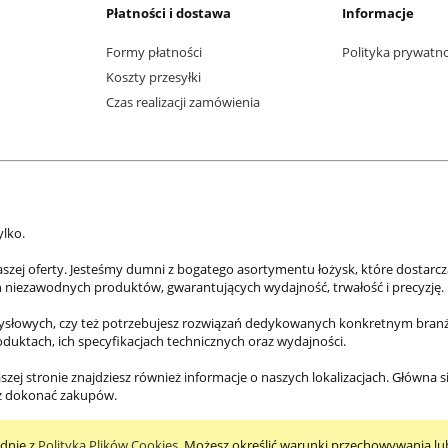
Płatności i dostawa
Informacje
Formy płatności
Polityka prywatn
Koszty przesyłki
Czas realizacji zamówienia
ylko.
aszej oferty. Jesteśmy dumni z bogatego asortymentu łożysk, które dostarc
h niezawodnych produktów, gwarantujących wydajność, trwałość i precyzję.
mysłowych, czy też potrzebujesz rozwiązań dedykowanych konkretnym branżo
roduktach, ich specyfikacjach technicznych oraz wydajności.
szej stronie znajdziesz również informacje o naszych lokalizacjach. Główna s
az dokonać zakupów.
odnie z
Polityką Plików Cookies
. Możesz określić warunki przechowywania lu