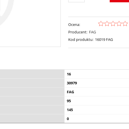
Ocena:
Producent:
FAG
Kod produktu:
16019 FAG
16
30979
FAG
95
145
0