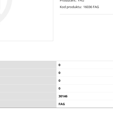
Producent:
FAG
Kod produktu:
16036 FAG
0
0
0
0
30146
FAG