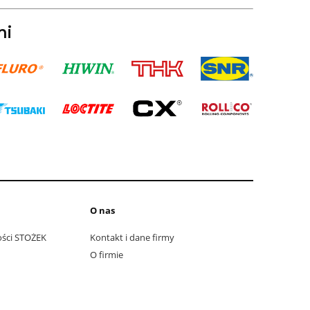
mi
O nas
ości STOŻEK
Kontakt i dane firmy
O firmie