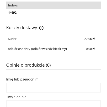
Indeks
14692
Koszty dostawy
Cena nie zawiera ewentualnych kosztów płatności
Kurier
27,06 zł
odbiór osobisty
(odbiór w siedzibie firmy)
0,00 zł
Opinie o produkcie (0)
Imię lub pseudonim:
Twoja opinia: