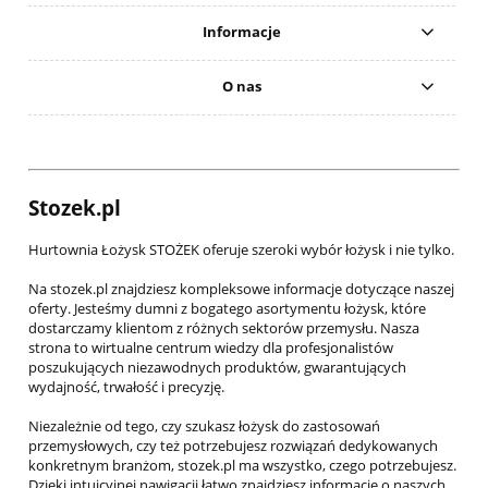
Informacje
O nas
Stozek.pl
Hurtownia Łożysk STOŻEK oferuje szeroki wybór łożysk i nie tylko.
Na stozek.pl znajdziesz kompleksowe informacje dotyczące naszej
oferty. Jesteśmy dumni z bogatego asortymentu łożysk, które
dostarczamy klientom z różnych sektorów przemysłu. Nasza
strona to wirtualne centrum wiedzy dla profesjonalistów
poszukujących niezawodnych produktów, gwarantujących
wydajność, trwałość i precyzję.
Niezależnie od tego, czy szukasz łożysk do zastosowań
przemysłowych, czy też potrzebujesz rozwiązań dedykowanych
konkretnym branżom, stozek.pl ma wszystko, czego potrzebujesz.
Dzięki intuicyjnej nawigacji łatwo znajdziesz informacje o naszych